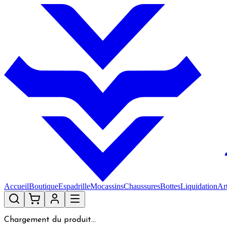
Accueil
Boutique
Espadrille
Mocassins
Chaussures
Bottes
Liquidation
Art
Chargement du produit...