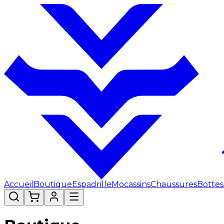
Accueil
Boutique
Espadrille
Mocassins
Chaussures
Bottes